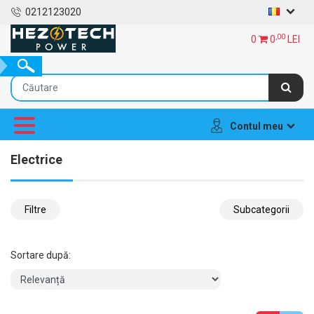
0212123020
,00
0
0
LEI
Contul meu
Electrice
Filtre
Subcategorii
Sortare după: