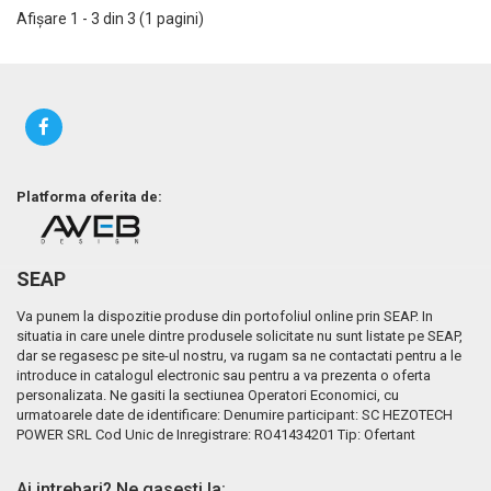
Afişare 1 - 3 din 3 (1 pagini)
Platforma oferita de:
SEAP
Va punem la dispozitie produse din portofoliul online prin SEAP. In
situatia in care unele dintre produsele solicitate nu sunt listate pe SEAP,
dar se regasesc pe site-ul nostru, va rugam sa ne contactati pentru a le
introduce in catalogul electronic sau pentru a va prezenta o oferta
personalizata. Ne gasiti la sectiunea Operatori Economici, cu
urmatoarele date de identificare: Denumire participant: SC HEZOTECH
POWER SRL Cod Unic de Inregistrare: RO41434201 Tip: Ofertant
Ai intrebari? Ne gasesti la: