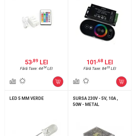
,89
,68
53
LEI
101
LEI
,54
,03
Fără Taxe: 44
LEI
Fără Taxe: 84
LEI
LED 5 MM VERDE
SURSA 230V - 5V, 10A ,
50W - METAL