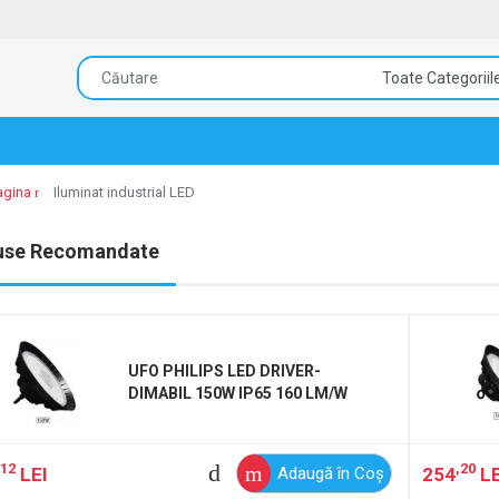
agina
Iluminat industrial LED
use Recomandate
UFO PHILIPS LED DRIVER-
DIMABIL 150W IP65 160 LM/W
,12
,20
LEI
254
LE
Adaugă în Coş