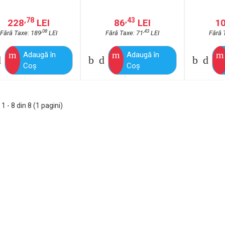
,78
,43
228
LEI
86
LEI
1
,08
,43
Fără Taxe: 189
LEI
Fără Taxe: 71
LEI
Fără 
Adaugă în
Adaugă în
Coş
Coş
1 - 8 din 8 (1 pagini)