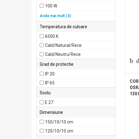
100 W
150 W
Arata mai mult (3)
200 W
Temperatura de culoare
240 W
6500 K
Cald/Natural/Rece
Cald/Neutru/Rece
Grad de protectie
IP 20
COR
IP 65
OSR
Soclu
130
E 27
Dimensiune
150/10/10 cm
120/10/10 cm