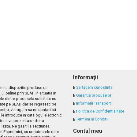
Informaţii
Sa facem cunostinta
m la dispozitie produse din
iul online prin SEAP. In situatia in
Garantia produselor
le dintre produsele solicitate nu
Informații Transport
tate pe SEAP, dar se regasesc pe
nostru, va rugam sa ne contactati
Politica de Confidentialitate
 le introduce in catalogul electronic
Termeni si Conditii
tru a va prezenta o oferta
izata. Ne gasiti la sectiunea
Contul meu
ri Economici, cu urmatoarele date