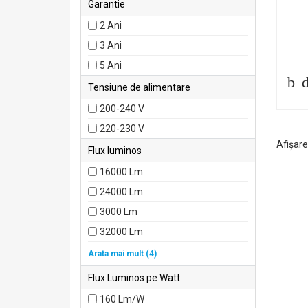
Garantie
2 Ani
3 Ani
5 Ani
Tensiune de alimentare
200-240 V
220-230 V
Afişare 
Flux luminos
16000 Lm
24000 Lm
3000 Lm
32000 Lm
38.400 LM
Arata mai mult (4)
5000 Lm
Flux Luminos pe Watt
4680 Lm
160 Lm/W