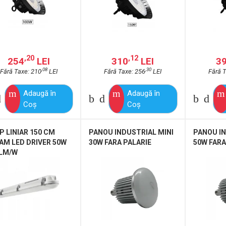
,20
,12
254
LEI
310
LEI
3
,08
,30
Fără Taxe: 210
LEI
Fără Taxe: 256
LEI
Fără T
Adaugă în
Adaugă în
Coş
Coş
P LINIAR 150 CM
PANOU INDUSTRIAL MINI
PANOU IN
AM LED DRIVER 50W
30W FARA PALARIE
50W FARA
 LM/W