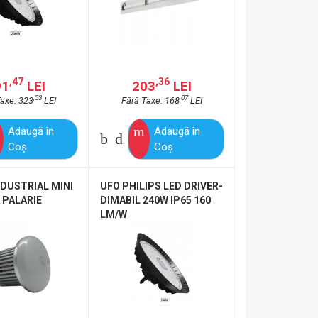
,47
,36
91
LEI
203
LEI
,53
,07
axe: 323
LEI
Fără Taxe: 168
LEI
Adaugă în
Adaugă în
Coş
Coş
DUSTRIAL MINI
UFO PHILIPS LED DRIVER-
 PALARIE
DIMABIL 240W IP65 160
LM/W