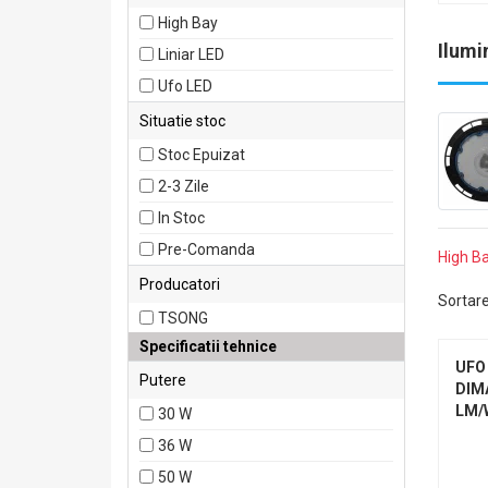
High Bay
Ilumi
Liniar LED
Ufo LED
Situatie stoc
Stoc Epuizat
2-3 Zile
In Stoc
Pre-Comanda
High Ba
Producatori
Sortar
TSONG
Specificatii tehnice
UFO
Putere
DIMA
LM/
30 W
36 W
50 W