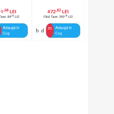
,68
,82
01
LEI
472
LEI
,03
,76
Taxe: 84
LEI
Fără Taxe: 390
LEI
Adaugă în
Adaugă în
Coş
Coş