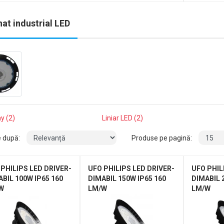
nat industrial LED
y (2)
Liniar LED (2)
e după:
Produse pe pagină:
 PHILIPS LED DRIVER-
UFO PHILIPS LED DRIVER-
UFO PHIL
BIL 100W IP65 160
DIMABIL 150W IP65 160
DIMABIL 
W
LM/W
LM/W