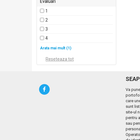
Evaluari
1
2
3
4
5
Arata mai mult (1)
SEAP
Va pune
portofol
care une
sunt lis
site-ul 
pentru a
sau pen
personal
Operato