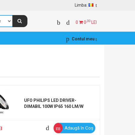
Limba:
,00
0
0
LEI
Contul meu
UFO PHILIPS LED DRIVER-
DIMABIL 100W IP65 160 LM/W
,82
I
472
LEI
Adaugă în Coş