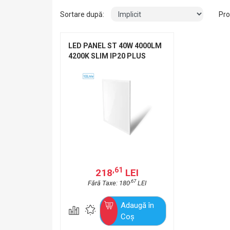
Sortare după:
Pro
LED PANEL ST 40W 4000LM
4200K SLIM IP20 PLUS
,61
218
LEI
,67
Fără Taxe: 180
LEI
Adaugă în
Coş