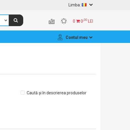
Limba:
,00
0
0
LEI
Contul meu
Caută și în descrierea produselor