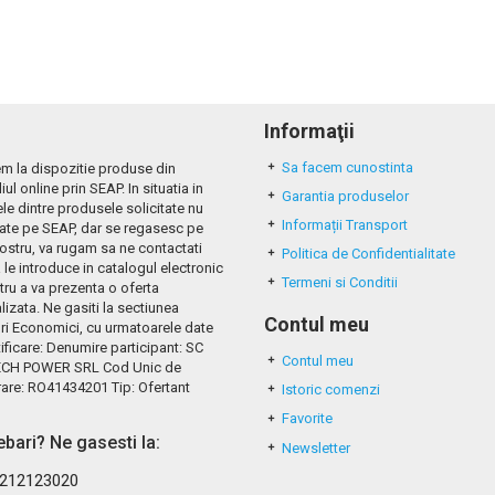
Informaţii
Sa facem cunostinta
m la dispozitie produse din
iul online prin SEAP. In situatia in
Garantia produselor
le dintre produsele solicitate nu
Informații Transport
tate pe SEAP, dar se regasesc pe
nostru, va rugam sa ne contactati
Politica de Confidentialitate
 le introduce in catalogul electronic
Termeni si Conditii
tru a va prezenta o oferta
izata. Ne gasiti la sectiunea
Contul meu
ri Economici, cu urmatoarele date
ificare: Denumire participant: SC
Contul meu
CH POWER SRL Cod Unic de
rare: RO41434201 Tip: Ofertant
Istoric comenzi
Favorite
rebari? Ne gasesti la:
Newsletter
212123020