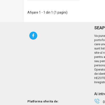
Afişare 1 - 1 din 1 (1 pagini)
SEAP
Va pune
portofol
care une
sunt lis
site-ul 
pentru a
sau pen
personal
Operato
de ident
HEZOTE
Inregist
Ai int
Platforma oferita de:
0