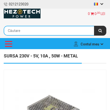
0212123020
,00
0
0
LEI
Contul meu
SURSA 230V - 5V, 10A , 50W - METAL