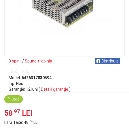
0 opinii
/
Spune-ţi opinia
Distribuie
Model:
6426317030594
Tip: Nou
Garanție: 12 luni (
Detalii garanție
)
În Stoc
,97
58
LEI
,74
Fără Taxe: 48
LEI