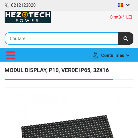
0212123020
,00
0
0
LEI
Contul meu
MODUL DISPLAY, P10, VERDE IP65, 32X16