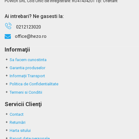
POWER SRL Cod Unic de Inregistrare: RO41434201 Tip: Ofertant
Ai intrebari? Ne gasesti la:
0212123020
office@hezo.ro
Informaţii
Sa facem cunostinta
Garantia produselor
Informații Transport
Politica de Confidentialitate
Termeni si Conditii
Servicii Clienţi
Contact
Returnări
Harta sitului
Raport date personale