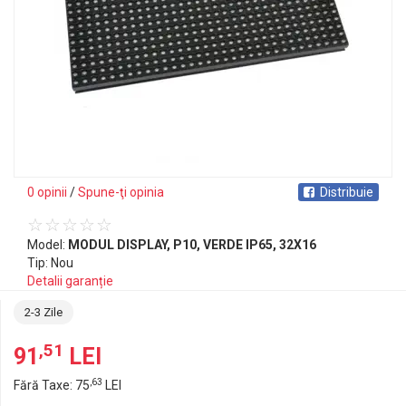
0 opinii
/
Spune-ţi opinia
Distribuie
Model:
MODUL DISPLAY, P10, VERDE IP65, 32X16
Tip: Nou
Detalii garanție
2-3 Zile
,51
91
LEI
,63
Fără Taxe: 75
LEI