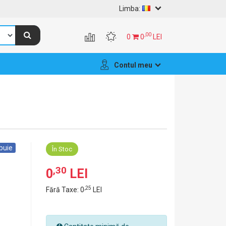
Limba:
,00
0
0
LEI
Contul meu
ibuie
În Stoc
,30
0
LEI
,25
Fără Taxe: 0
LEI