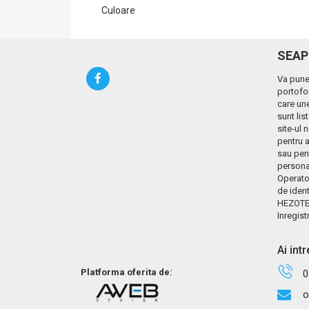
Culoare
SEAP
Va pune
portofol
care une
sunt lis
site-ul 
pentru a
sau pen
personal
Operato
de ident
HEZOTE
Inregist
Ai int
Platforma oferita de:
0
o