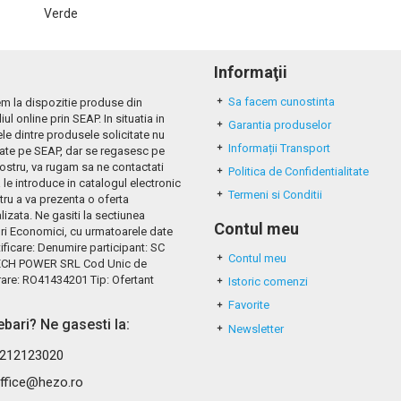
Verde
Informaţii
Sa facem cunostinta
m la dispozitie produse din
iul online prin SEAP. In situatia in
Garantia produselor
le dintre produsele solicitate nu
Informații Transport
tate pe SEAP, dar se regasesc pe
nostru, va rugam sa ne contactati
Politica de Confidentialitate
 le introduce in catalogul electronic
Termeni si Conditii
tru a va prezenta o oferta
izata. Ne gasiti la sectiunea
Contul meu
ri Economici, cu urmatoarele date
ificare: Denumire participant: SC
Contul meu
CH POWER SRL Cod Unic de
rare: RO41434201 Tip: Ofertant
Istoric comenzi
Favorite
rebari? Ne gasesti la:
Newsletter
212123020
ffice@hezo.ro