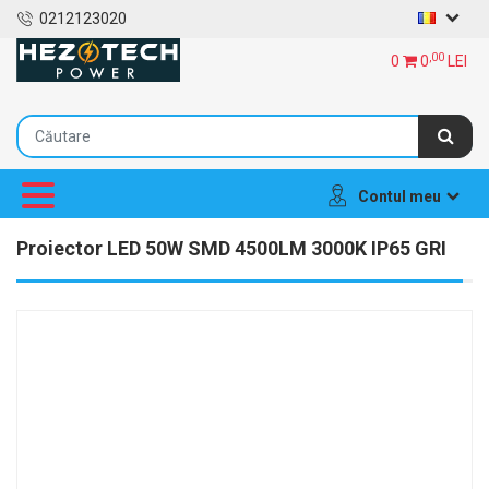
0212123020
,00
0
0
LEI
Contul meu
Proiector LED 50W SMD 4500LM 3000K IP65 GRI