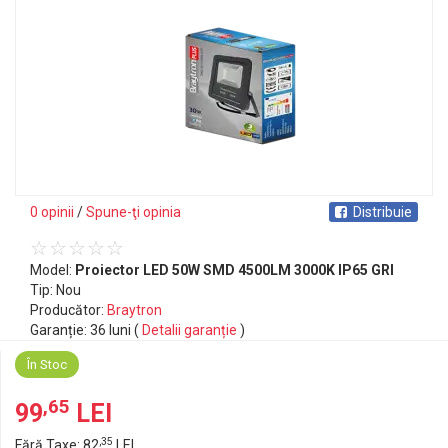
0 opinii
/
Spune-ţi opinia
Distribuie
Model:
Proiector LED 50W SMD 4500LM 3000K IP65 GRI
Tip: Nou
Producător:
Braytron
Garanție: 36 luni (
Detalii garanție
)
În Stoc
,65
99
LEI
,35
Fără Taxe: 82
LEI