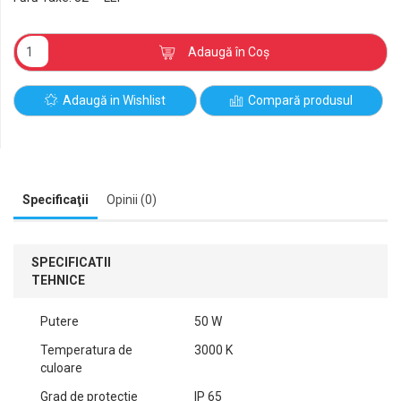
Adaugă în Coş
Adaugă in Wishlist
Compară produsul
Specificaţii
Opinii (0)
SPECIFICATII
TEHNICE
Putere
50 W
Temperatura de
3000 K
culoare
Grad de protectie
IP 65